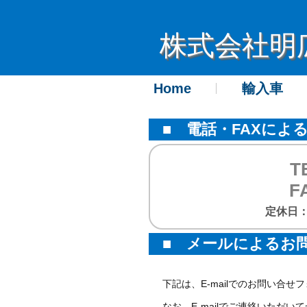
株式会社明
Home
輸入車
■ 電話・FAXによ
T
F
定休日
■ メールによるお
下記は、E-mailでのお問い合
なお、E-mailでご連絡いただ