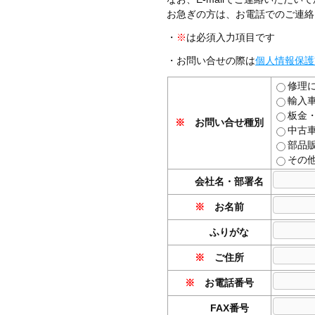
お急ぎの方は、お電話でのご連絡
・
※
は必須入力項目です
・お問い合せの際は
個人情報保護
修理
輸入
板金
※
お問い合せ種別
中古
部品
その
会社名・部署名
※
お名前
ふりがな
※
ご住所
※
お電話番号
FAX番号