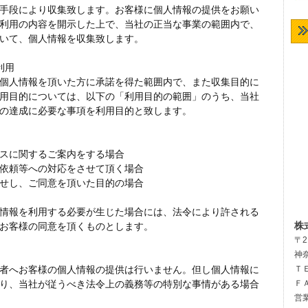
手段により収集致します。お客様に個人情報の提供をお願い
利用の内容を開示した上で、当社の正当な事業の範囲内で、
いて、個人情報を収集致します。
利用
個人情報を頂いた方に承諾を得た範囲内で、また収集目的に
用目的については、以下の「利用目的の範囲」のうち、当社
の達成に必要な事項を利用目的と致します。
スに関するご案内をする場合
依頼等への対応をさせて頂く場合
せし、ご同意を頂いた目的の場合
情報を利用する必要が生じた場合には、法令により許される
株
お客様の同意を頂くものとします。
〒2
神
者へお客様の個人情報の提供は行いません。但し個人情報に
ＴＥ
り、当社が従うべき法令上の義務等の特別な事情がある場合
ＦＡ
営業